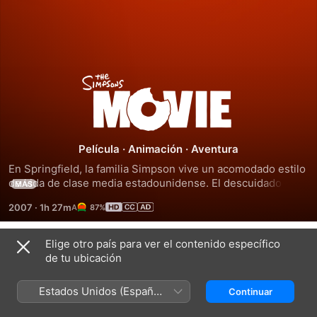
Los
Simpson:
La
Película
·
Animación
·
Aventura
En Springfield, la familia Simpson vive un acomodado estilo 
película
de vida de clase media estadounidense. El descuidado 
MÁS
Homero, su amorosa esposa Marge, la inteligente y astuta 
2007
·
1h 27m
87%
Lisa, el travieso Bart y la pequeña Maggie viven día a día 
una serie de aventuras. Homero,distraído por naturaleza, 
contamina accidentalmente el río local con residuos de la 
Elige otro país para ver el contenido específico
Títulos relacionados
planta nuclear en donde trabaja. .
de tu ubicación
Maggie
Maggie
El
Simpson
Simpson:
bueno,
Estados Unidos (Español
Continuar
en
“Jugando
el
México)
"Un
con
Bart