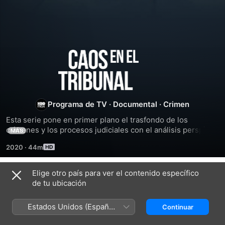
Caos
en
el
Programa de TV
·
Documental
·
Crimen
Esta serie pone en primer plano el trasfondo de los 
tribunal
crímenes y los procesos judiciales con el análisis perspicaz 
MÁS
de un grupo de expertos de primera línea, entre los que se 
2020
·
44m
encuentran jueces, abogados defensores, fiscales y 
psicólogos criminalistas.
Elige otro país para ver el contenido específico
Temporada 1
de tu ubicación
Estados Unidos (Español
Continuar
México)
EPISODIO 1
EPISODIO 2