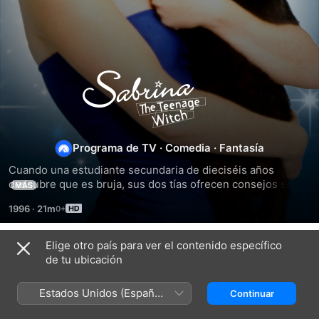
Sabrina
the
Teenage
Programa de TV
·
Comedia
·
Fantasía
Cuando una estudiante secundaria de dieciséis años 
Witch
descubre que es bruja, sus dos tías ofrecen consejos sobre 
MÁS
cómo controlar sus recientemente descubiertos poderes 
1996
·
21m
mágicos.
Elige otro país para ver el contenido específico
Temporada 1
de tu ubicación
Estados Unidos (Español
Continuar
México)
EPISODIO 1
EPISODIO 2