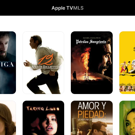
Apple TV
MLS
12
There
Pequeñ
Años
Will
Miss
de
Be
Sunshin
Esclavitud
Blood
Robando
Amor
Explicit
Vidas
y
Ills
Piedad:
La
Historia
de
Brian