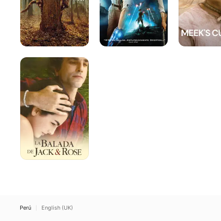
La
balada
de
Jack
y
Rose
Perú
English (UK)