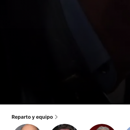
Criminal Minds: Suspect Behavior
Aquí está el Fuego
Reparto y equipo
Drama
·
Crimen