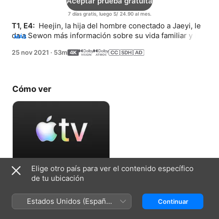
Aceptar prueba gratuita
7 días gratis, luego S/ 24.90 al mes.
T1, E4: 
 Heejin, la hija del hombre conectado a Jaeyi, le 
da a Sewon más información sobre su vida familiar y le 
MÁS
da más detalles sobre lo que le pasó a Doyoon.
25 nov 2021
·
53m
Cómo ver
Elige otro país para ver el contenido específico
Aceptar prueba gratuita
de tu ubicación
7 días gratis, luego S/ 24.90 al mes.
Estados Unidos (Español
Continuar
México)
Ficha técnica