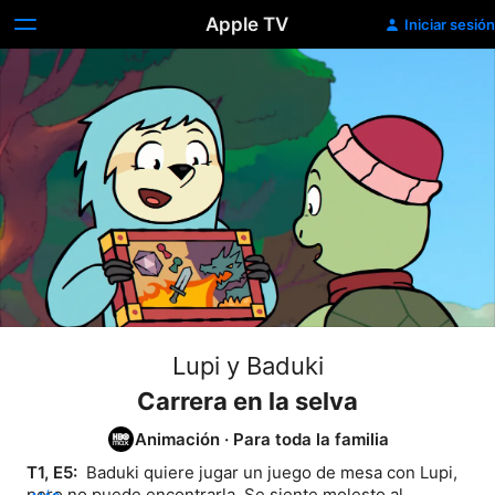
Apple TV
Iniciar sesión
Lupi y Baduki
Carrera en la selva
Animación
·
Para toda la familia
T1, E5: 
 Baduki quiere jugar un juego de mesa con Lupi, 
pero no puede encontrarla. Se siente molesto al 