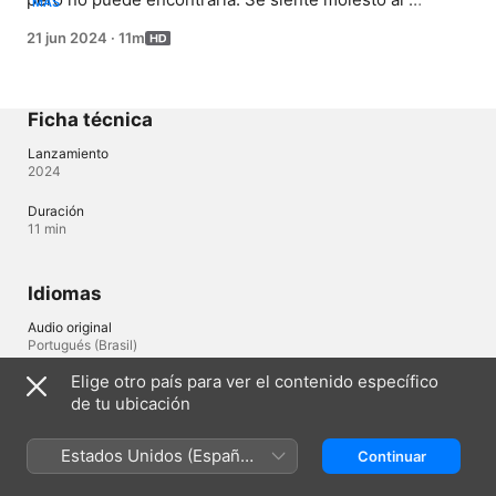
MÁS
descubrir que Lupi y Ana María están jugando juntas, 
21 jun 2024
·
11m
muy emocionadas en una carrera de obstáculos 
emocionante que inventaron.
Ficha técnica
Lanzamiento
2024
Duración
11 min
Idiomas
Audio original
Portugués (Brasil)
Elige otro país para ver el contenido específico
de tu ubicación
Perú
English (UK)
Estados Unidos (Español
Continuar
Copyright © 2026
Apple Inc.
Todos los derechos reservados.
México)
Términos del servicio de internet
Apple TV y la privacidad