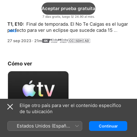
Aceptar prueba gratuita
7 días gratis, luego S/ 24.90 al mes.
T1, E10: 
 Final de temporada. El No Te Caigas es el lugar 
perfecto para ver un eclipse que sucede cada 15 
MÁS
rotaciones, pero una situación misteriosa podría 
27 sep 2023
·
21m
arruinar el evento.
Cómo ver
Elige otro país para ver el contenido específico
de tu ubicación
Aceptar prueba gratuita
Estados Unidos (Español
Continuar
7 días gratis, luego S/ 24.90 al mes.
México)