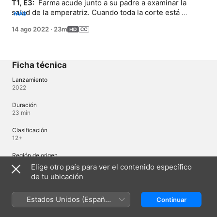
T1, E3: 
 Farma acude junto a su padre a examinar la 
salud de la emperatriz. Cuando toda la corte está 
MÁS
preparándose para su muerte, Farma desvela que existe 
14 ago 2022
·
23m
tratamiento para su enfermedad.
Ficha técnica
Lanzamiento
2022
Duración
23 min
Clasificación
12+
Región de origen
Japón
Elige otro país para ver el contenido específico
de tu ubicación
© 2022 Takayama Liz / Kadokawa / Parallel World Pharmacy Partners
Licensed by Crunchyroll, LLC. All Rights Reserved.
Estados Unidos (Español
Continuar
México)
Idiomas