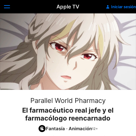
Apple TV
Iniciar sesión
Parallel World Pharmacy
El farmacéutico real jefe y el
farmacólogo reencarnado
Fantasía
·
Animación