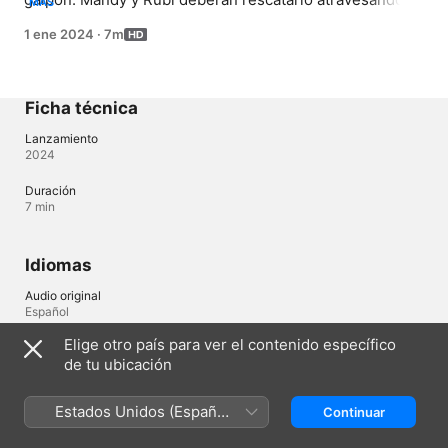
MÁS
bizarro y tétrico laberinto que se ha formado.
1 ene 2024
·
7m
Ficha técnica
Lanzamiento
2024
Duración
7 min
Idiomas
Audio original
Español
Elige otro país para ver el contenido específico
de tu ubicación
Perú
English (UK)
Estados Unidos (Español
Continuar
Copyright © 2026
Apple Inc.
Todos los derechos reservados.
México)
Términos del servicio de internet
Apple TV y la privacidad