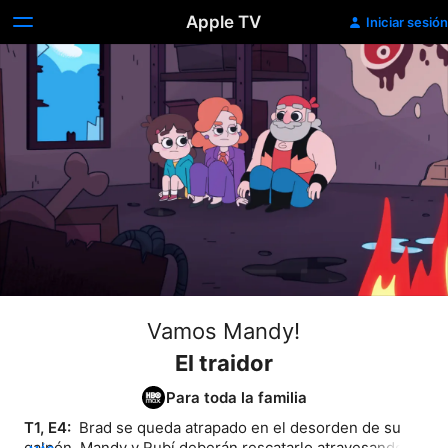
Apple TV
Iniciar sesión
Vamos Mandy!
El traidor
Para toda la familia
T1, E4: 
 Brad se queda atrapado en el desorden de su 
galpón. Mandy y Rubí deberán rescatarlo atravesando el 