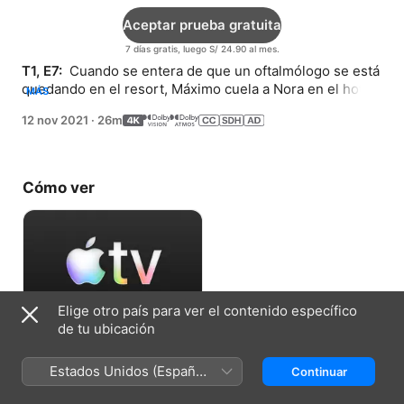
Aceptar prueba gratuita
7 días gratis, luego S/ 24.90 al mes.
T1, E7: 
 Cuando se entera de que un oftalmólogo se está 
quedando en el resort, Máximo cuela a Nora en el hotel. 
MÁS
Diane descubre que hay problemas con el hotel.
12 nov 2021
·
26m
Cómo ver
Elige otro país para ver el contenido específico
de tu ubicación
Aceptar prueba gratuita
Estados Unidos (Español
Continuar
7 días gratis, luego S/ 24.90 al mes.
México)