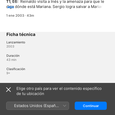
T1, E6: 
 Reinaldo visita a Inés y la amenaza para que le 
diga dónde está Mariana. Sergio logra salvar a Mariana 
MÁS
de la cárcel. Sergio le confiesa a Mariana que no sabe lo 
1 ene 2003
·
43m
que siente por ella. Reinaldo exige a Alberto más 
material sobre Mariana.
Ficha técnica
Lanzamiento
2003
Duración
43 min
Clasificación
9+
Elige otro país para ver el contenido específico
Perú
English (UK)
de tu ubicación
Copyright © 2026
Apple Inc.
Todos los derechos reservados.
Términos del servicio de internet
Estados Unidos (Español
Apple TV y la privacidad
Continuar
Política de cookies
Soporte técnico
México)