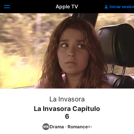
Apple TV
Iniciar sesión
La Invasora
La Invasora Capítulo
6
Drama
·
Romance