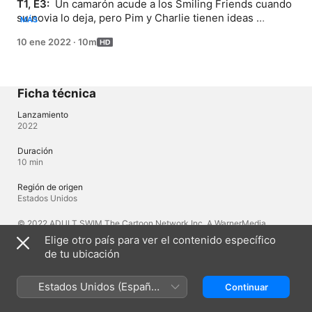
T1, E3: 
 Un camarón acude a los Smiling Friends cuando 
su novia lo deja, pero Pim y Charlie tienen ideas 
MÁS
diferentes sobre cómo manejar la situación.
10 ene 2022
·
10m
Ficha técnica
Lanzamiento
2022
Duración
10 min
Región de origen
Estados Unidos
© 2022 ADULT SWIM The Cartoon Network Inc. A WarnerMedia
Company. All Rights Reserved.
Elige otro país para ver el contenido específico
de tu ubicación
Idiomas
Estados Unidos (Español
Continuar
Audio original
México)
Inglés, Inglés (Reino Unido)