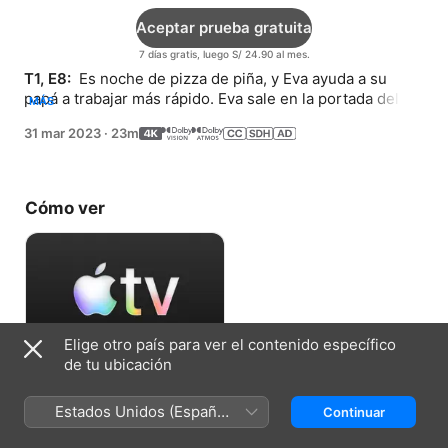
Aceptar prueba gratuita
7 días gratis, luego S/ 24.90 al mes.
T1, E8: 
 Es noche de pizza de piña, y Eva ayuda a su 
papá a trabajar más rápido. Eva sale en la portada del 
MÁS
periódico de Arbólington.
31 mar 2023
·
23m
Cómo ver
Elige otro país para ver el contenido específico
de tu ubicación
Aceptar prueba gratuita
Estados Unidos (Español
Continuar
7 días gratis, luego S/ 24.90 al mes.
México)