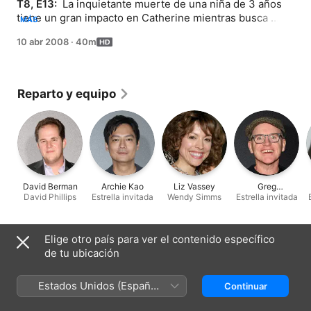
T8, E13: 
 La inquietante muerte de una niña de 3 años 
tiene un gran impacto en Catherine mientras busca 
MÁS
pistas sobre su asesinato.
10 abr 2008
·
40m
Reparto y equipo
David Berman
Archie Kao
Liz Vassey
Greg
David Phillips
Estrella invitada
Wendy Simms
Estrella invitada
Fitzsimmons
Ficha técnica
Elige otro país para ver el contenido específico
de tu ubicación
Lanzamiento
2008
Estados Unidos (Español
Continuar
Duración
México)
40 min