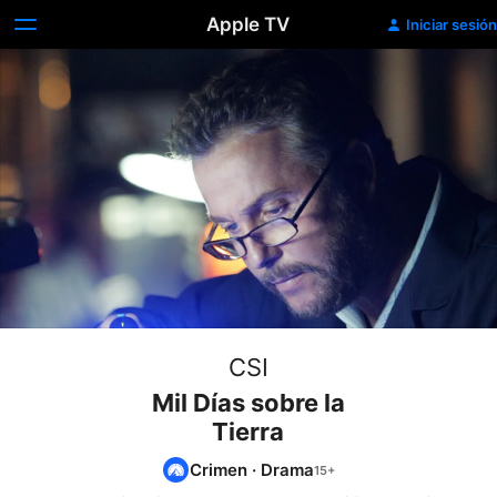
Apple TV
Iniciar sesión
CSI
Mil Días sobre la
Tierra
Crimen
·
Drama