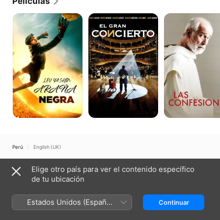
Películas
Lev
El
Las
Yashin-
gran
confesiones
La
concierto
araña
Negra
Perú
English (UK)
Copyright © 2026
Apple Inc.
Todos los derechos reservados.
Elige otro país para ver el contenido específico
Términos del servicio de internet
Apple TV y la privacidad
de tu ubicación
Política de cookies
Soporte técnico
Estados Unidos (Español
Continuar
México)