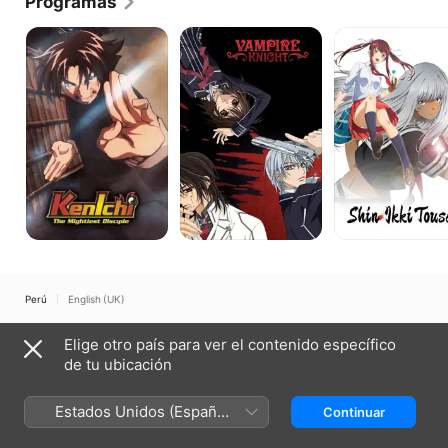
Programas
Philippines.
KenIchi:
Vampire
Shin
The
Knight
Ikki
Mightiest
Tousen
Disciple
Perú
English (UK)
Copyright © 2026
Apple Inc.
Todos los derechos reservados.
Elige otro país para ver el contenido específico
Términos del servicio de internet
Apple TV y la privacidad
de tu ubicación
Política de cookies
Soporte técnico
Estados Unidos (Español
Continuar
México)