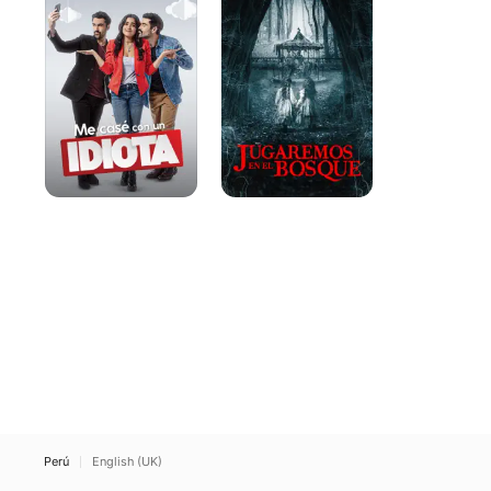
con
el
un
bosque
idiota
Perú
English (UK)