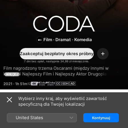
CODA
Film
·
Dramat
·
Komedia
Zaakceptuj bezpłatny okres próbny
Dodaj
7 dni bez opłat, następnie 34,99 zł miesięcznie.
Film nagrodzony trzema Oscarami (między innymi w 
kategorii Najlepszy Film i Najlepszy Aktor Drugoplanowy). 
WIĘCEJ
Ruby jest jedyną słyszącą osobą w rodzinie. Gdy odkrywa w 
2021
·
1h 51m
sobie pasję do śpiewania, musi wybrać między marzeniami 
a zobowiązaniami rodzinnymi.
Wybierz inny kraj, aby wyświetlić zawartość
Zwiastuny
specyficzną dla Twojej lokalizacji
United States
Kontynuuj