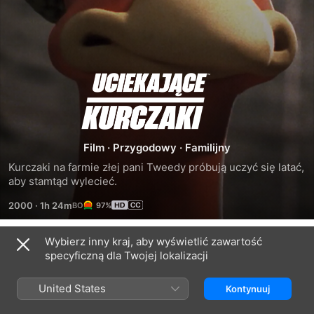
Uciekające
kurczaki
Film
·
Przygodowy
·
Familijny
Kurczaki na farmie złej pani Tweedy próbują uczyć się latać, 
aby stamtąd wylecieć.
2000
·
1h 24m
97%
Wybierz inny kraj, aby wyświetlić zawartość
Podobne
specyficzną dla Twojej lokalizacji
Wallace
Mrówka
Fantastic
I
Z
Mr.
United States
Kontynuuj
Gromit:
Fox
Klątwa