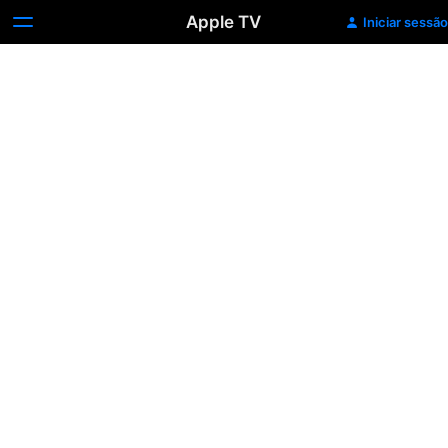
Apple TV
Iniciar sessão
Marie
Antoinette
(2006)