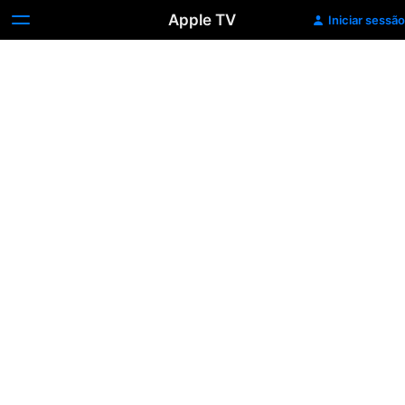
Apple TV
Iniciar sessão
Plano
de
Família
-
Trailer