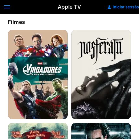
Apple TV
Iniciar sessão
Filmes
Vingadores:
Nosferatu
A
Era
de
Ultron
28
Kraven
Anos
-
Depois
O