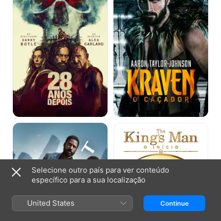
Caçador
Tenet
The
King's
Man:
O
Início
Selecione outro país para ver conteúdo
específico para a sua localização
United States
Continue