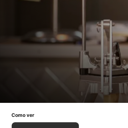
Surfside Girls
… e a história de Sam
Como ver
Mistério
·
Aventura