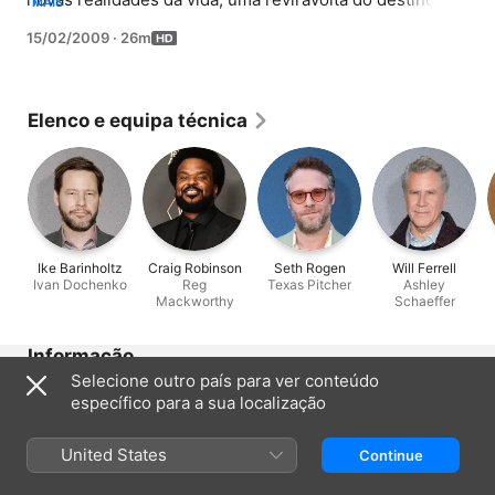
MAIS
altera o seu futuro com os Mermen.
15/02/2009
·
26m
Elenco e equipa técnica
Ike Barinholtz
Craig Robinson
Seth Rogen
Will Ferrell
Ivan Dochenko
Reg
Texas Pitcher
Ashley
Mackworthy
Schaeffer
Informação
Selecione outro país para ver conteúdo
Lançamento
específico para a sua localização
2009
Duração
United States
Continue
26 min