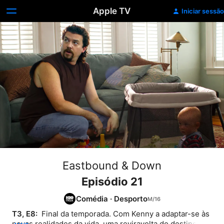
Apple TV
Iniciar sessão
Eastbound & Down
Episódio 21
Comédia
·
Desporto
T3, E8: 
 Final da temporada. Com Kenny a adaptar-se às 
novas realidades da vida, uma reviravolta do destino 