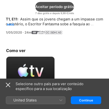
Aceitar período grátis
7 dias grátis e depois 9,99 €/mês
T1, E11: 
 Assim que os jovens chegam a um impasse com 
o mistério, o Escritor Fantasma sobe a fasquia ao 
MAIS
libertar personagens de Frankenstein.
1/05/2020
·
24m
Como ver
Selecione outro país para ver conteúdo
específico para a sua localização
Aceitar período grátis
United States
Continue
7 dias grátis e depois 9,99 €/mês