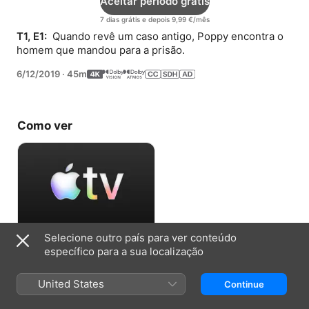
Aceitar período grátis
7 dias grátis e depois 9,99 €/mês
T1, E1: 
 Quando revê um caso antigo, Poppy encontra o 
homem que mandou para a prisão.
6/12/2019
·
45m
Como ver
Selecione outro país para ver conteúdo
Aceitar período grátis
específico para a sua localização
7 dias grátis e depois 9,99 €/mês
United States
Continue
Informação