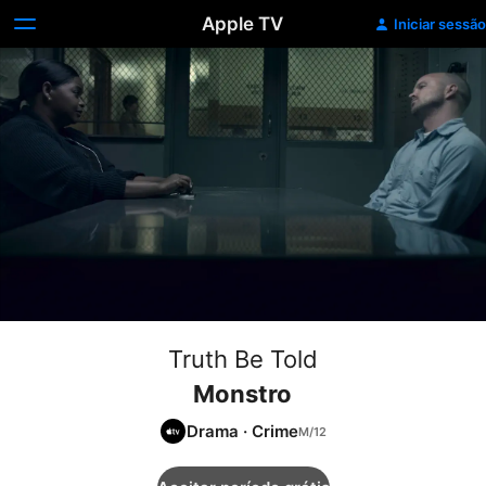
Apple TV
Iniciar sessão
Truth Be Told
Monstro
Drama
·
Crime