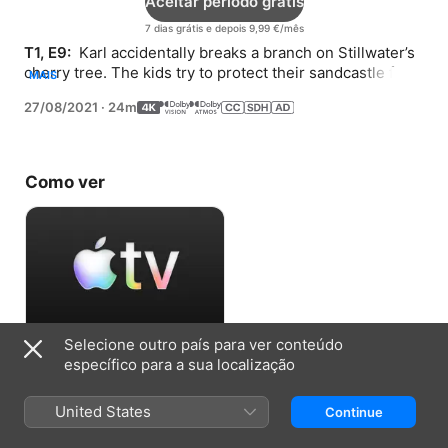
Aceitar período grátis
7 dias grátis e depois 9,99 €/mês
T1, E9: 
 Karl accidentally breaks a branch on Stillwater’s 
cherry tree. The kids try to protect their sandcastle from 
MAIS
being washed away.
27/08/2021
·
24m
Como ver
Selecione outro país para ver conteúdo
Aceitar período grátis
específico para a sua localização
7 dias grátis e depois 9,99 €/mês
United States
Continue
Informação