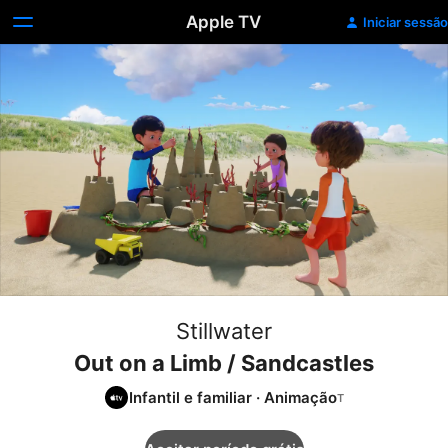
Apple TV
Iniciar sessão
Stillwater
Out on a Limb / Sandcastles
Infantil e familiar
·
Animação