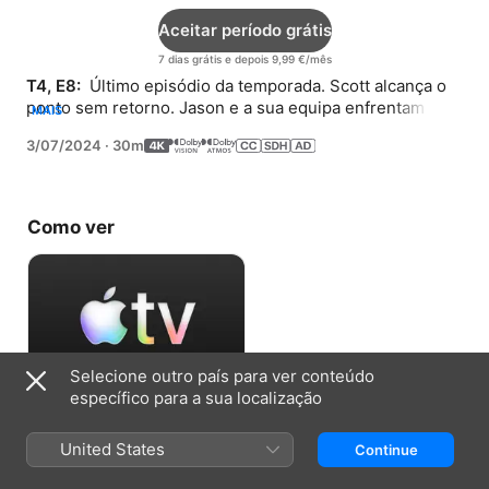
Aceitar período grátis
7 dias grátis e depois 9,99 €/mês
T4, E8: 
 Último episódio da temporada. Scott alcança o 
ponto sem retorno. Jason e a sua equipa enfrentam o 
MAIS
momento da verdade. Princess faz uma grande 
3/07/2024
·
30m
descoberta.
Como ver
Selecione outro país para ver conteúdo
específico para a sua localização
Aceitar período grátis
United States
Continue
7 dias grátis e depois 9,99 €/mês