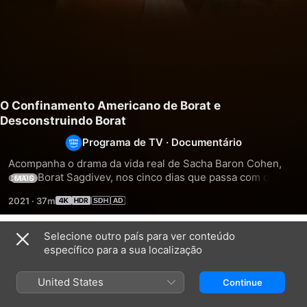
O Confinamento Americano de Borat e
Desconstruindo Borat
Programa de TV
·
Documentário
Acompanha o drama da vida real de Sacha Baron Cohen, 
como Borat Sagdivev, nos cinco dias que passa com dois 
MAIS
teorizadores da conspiração, em pleno pico da pandemia da 
2021
·
37m
Covid-19. Depois, em Desconstruindo Borat, vê como as 
teorias destes dois teorizadores da conspiração são 
desconstruídas por alguns dos maiores especialistas 
Selecione outro país para ver conteúdo
Temporada 1
mundiais.
específico para a sua localização
United States
Continue
EPISÓDIO 1
EPISÓDIO 2