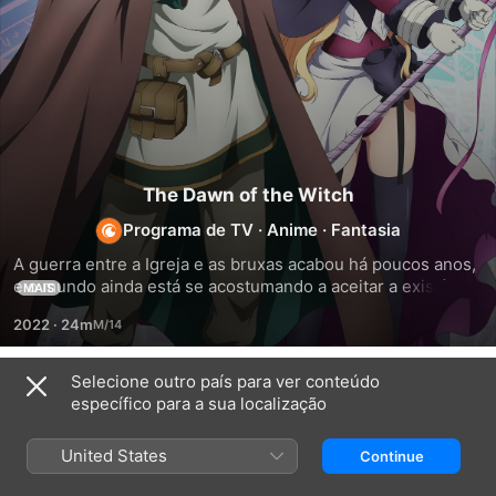
The Dawn of the Witch
Programa de TV
·
Anime
·
Fantasia
A guerra entre a Igreja e as bruxas acabou há poucos anos, 
e o mundo ainda está se acostumando a aceitar a existência 
MAIS
da magia. Seville é uma estudante na academia de magia 
2022
·
24m
que não se lembra de nada que aconteceu antes de sua 
matrícula. Sem passado, seus dias na instituição parecem 
vazios e sem sentido, e suas notas são as mais baixas da 
Selecione outro país para ver conteúdo
Temporada 1
turma. Certo dia, Seville é encarregado pelo reitor da...
específico para a sua localização
United States
Continue
EPISÓDIO 1
EPISÓDIO 2