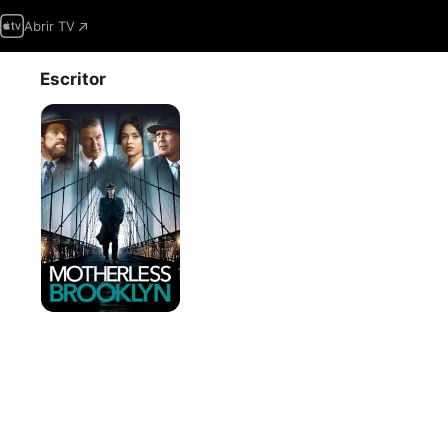
Abrir TV
Escritor
Huérfanos
de
Brooklyn