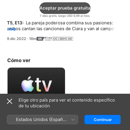
Aceptar prueba gratuita
7 días gratis, luego USD 6,99 al mes.
T5, E13: 
 La pareja poderosa combina sus pasiones: 
ambos cantan las canciones de Ciara y van al campo de 
MÁS
fútbol para una jugada emocionante.
9 dic 2022
·
16m
Cómo ver
Elige otro país para ver el contenido específico
de tu ubicación
Aceptar prueba gratuita
Estados Unidos (Español
Continuar
7 días gratis, luego USD 6,99 al mes.
México)