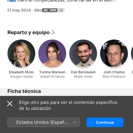
MÁS
Max (Josh Charles) recurre a medidas drásticas, 
21 may 2024
·
38m
mientras Emir (Alec Secareanu) presiona a Adilah 
(Yumna Marwan). Escrita por Steven Knight. Dirigida por 
Damon Thomas.
Reparto y equipo
Elisabeth Moss
Yumna Marwan
Dali Benssalah
Josh Charles
Imogen Salter
Adilah El Idrissi
Malik Amar
Max Peterson
Ficha técnica
Lanzamiento
Elige otro país para ver el contenido específico
2024
de tu ubicación
Duración
38 min
Estados Unidos (Español
Continuar
México)
© FX Productions LLC