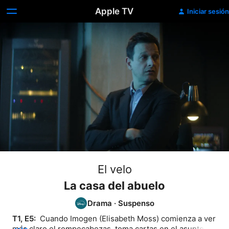
Apple TV
Iniciar sesión
El velo
La casa del abuelo
Drama
·
Suspenso
T1, E5: 
 Cuando Imogen (Elisabeth Moss) comienza a ver 
más claro el rompecabezas, toma cartas en el asunto. 