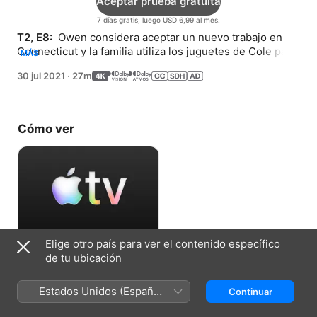
Aceptar prueba gratuita
7 días gratis, luego USD 6,99 al mes.
T2, E8: 
 Owen considera aceptar un nuevo trabajo en 
Connecticut y la familia utiliza los juguetes de Cole para 
MÁS
imaginar cómo serían sus vidas si se mudaran fuera del 
30 jul 2021
·
27m
parque.
Cómo ver
Elige otro país para ver el contenido específico
Aceptar prueba gratuita
de tu ubicación
7 días gratis, luego USD 6,99 al mes.
Estados Unidos (Español
Continuar
México)
Ficha técnica