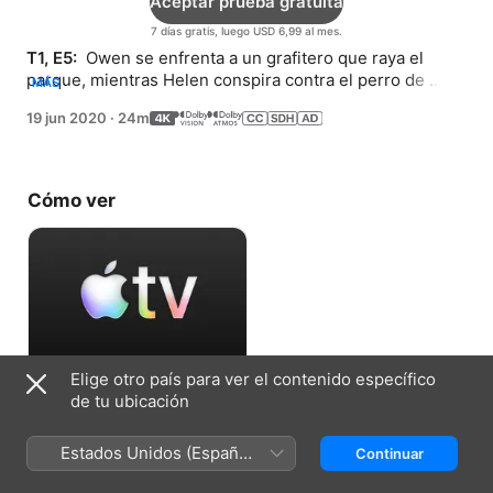
Aceptar prueba gratuita
7 días gratis, luego USD 6,99 al mes.
T1, E5: 
 Owen se enfrenta a un grafitero que raya el 
parque, mientras Helen conspira contra el perro de 
MÁS
Bitsy, Shampagne.
19 jun 2020
·
24m
Cómo ver
Elige otro país para ver el contenido específico
Aceptar prueba gratuita
de tu ubicación
7 días gratis, luego USD 6,99 al mes.
Estados Unidos (Español
Continuar
México)
Ficha técnica