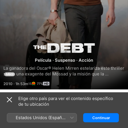
Al
Filo
Película
·
Suspenso
·
Acción
La ganadora del Oscar® Helen Mirren estelariza este thriller 
De
sobre una exagente del Mossad y la misión que la 
MÁS
atormenta aún 30 años después.
2010
·
1h 53m
77%
La
Elige otro país para ver el contenido específico
Mentira
Tráilers
de tu ubicación
Estados Unidos (Español
Continuar
México)