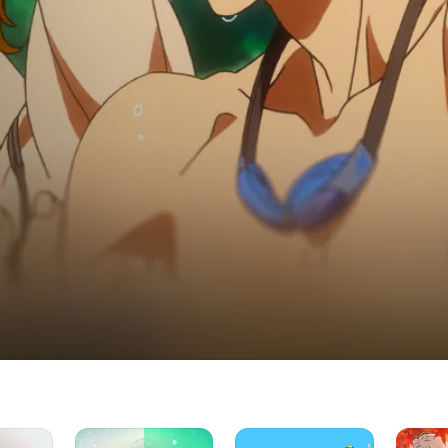
The
2.43
Chihaya