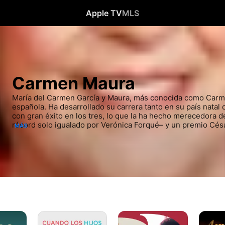
Apple TV
MLS
Carmen Maura
María del Carmen García y Maura, más conocida como Carme
española. Ha desarrollado su carrera tanto en su país natal 
con gran éxito en los tres, lo que la ha hecho merecedora 
récord solo igualado por Verónica Forqué– y un premio César
MÁS
como del premio a la mejor actriz del prestigioso Festival d
Cuando
La
Arroz
los
ley
y