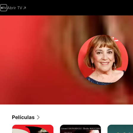
Abrir TV
Películas
Volver
Pacto
Como
Del
el