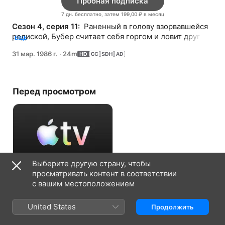
Пробная подписка
7 дн. бесплатно, затем 199,00 ₽ в месяц
Сезон 4, серия 11: 
 Раненный в голову взорвавшейся 
редиской, Бубер считает себя горгом и ловит других 
ЕЩЕ
фрэгглов.
31 мар. 1986 г.
·
24m
Перед просмотром
Выберите другую страну, чтобы
просматривать контент в соответствии
Пробная подписка
с вашим местоположением
7 дн. бесплатно, затем 199,00 ₽ в
United States
Продолжить
месяц