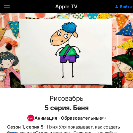
Apple TV
Войти
Рисовабрь
5 серия. Беня
Анимация
·
Образовательные
Сезон 1, серия 5: 
 Няня Уля показывает, как создать 
барашка из «Отеля у овечек». Главное — не забыть 