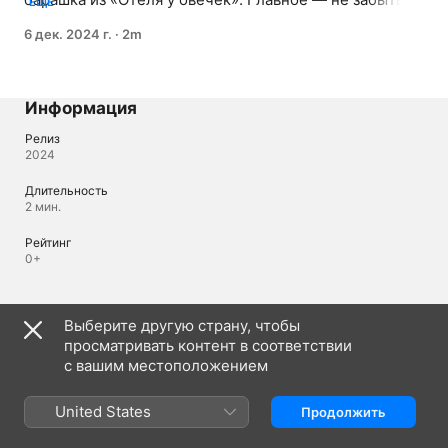
ЕЩЕ
добавить хвостик и ремешок на комбинезоне.
6 дек. 2024 г.
·
2m
Информация
Релиз
2024
Длительность
2 мин.
Рейтинг
0+
Языки
Выберите другую страну, чтобы
просматривать контент в соответствии
Исходное аудио
Русский (Россия)
с вашим местоположением
Аудио
United States
Продолжить
Русский (Россия) 