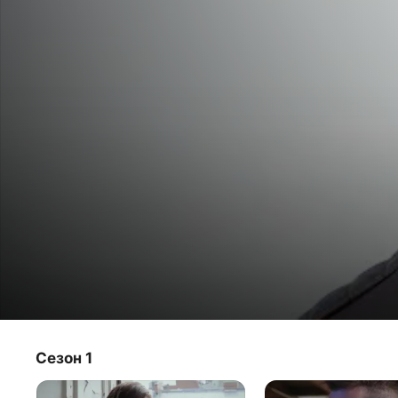
Рыцарь нашего времени
Сезон 1
Телешоу
·
Криминаль­ные
·
Детективы
К Макару Илюшину и Сергею Бабкину обращается 