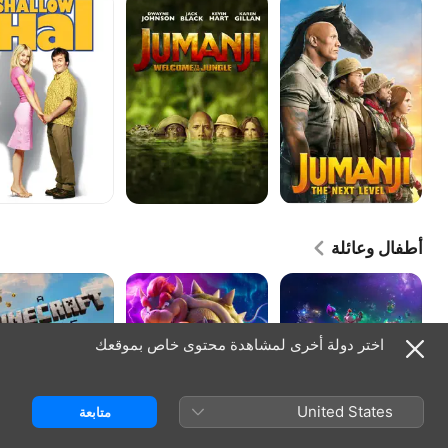
ذا
ويلكم
Hal
نكست
تو
ليفل
ذا
جنغل
أطفال وعائلة
فلم
سوبر
أيه
سوبر
ماريو
ماينكرافت
ماريو
بروس،
موفي
غالاكسي
الفلم
اختر دولة أخرى لمشاهدة محتوى خاص بموقعك
United States
متابعة