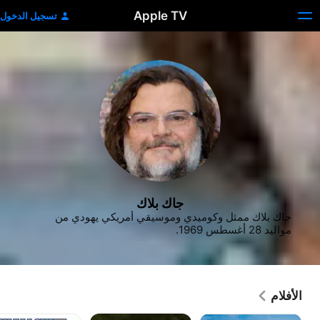
Apple TV
تسجيل الدخول
جاك بلاك
جاك بلاك ممثل وكوميدي وموسيقي أمريكي يهودي من 
مواليد 28 أغسطس 1969.
الأفلام
جومانجي:
جومانجي:
Shallow