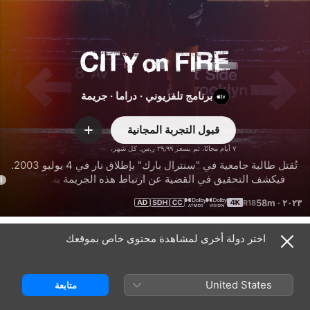
City
on
برنامج تلفزيوني
·
دراما
·
جريمة
Fire
قبول التجربة المجانية
إضافة
٧ أيام مجانًا، ثم بسعر ‏٢٩٫٩٩ ‏ر.س.‏ كل شهر.
تُقتل طالبة جامعية في "سنترال بارك" بإطلاق نار في 4 يوليو 2003. 
فيكشف التحقيق في القضية عن ارتباط هذه الجريمة بسلسلة من 
ا
الحرائق الغامضة التي انتشرت في كلّ أنحاء المدينة، وبعالم 
58m
·
٢٠٢٣
الموسيقى في وسط المدينة، وبعائلة ثرية مرموقة شهيرة في عالم 
العقارات ترزح تحت عبء أسرارها الكثيرة.
اختر دولة أخرى لمشاهدة محتوى خاص بموقعك
الموسم ١
United States
متابعة
الحلقة ١
الحلقة ٢