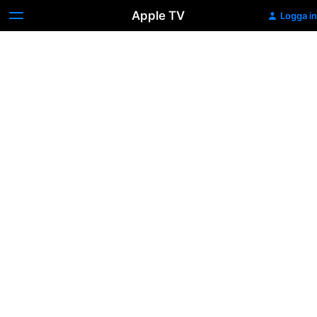
Apple TV
Logga in
Egghead
Republic