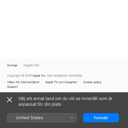
Sverige
English (UK)
Copyright © 2026
Apple Inc.
Alla rättigheter förbehålls.
Villkor för internettjänst
Apple TV och integritet
Cookie-policy
Support
Välj ett annat land om du vill se innehåll som är
anpassat för din plats
United States
Fortsätt