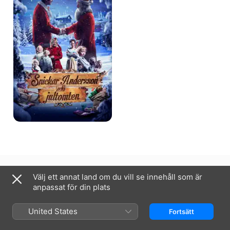
jultomten
Sverige
English (UK)
Välj ett annat land om du vill se innehåll som är
anpassat för din plats
Copyright © 2026
Apple Inc.
Alla rättigheter förbehålls.
Villkor för internettjänst
Apple TV och integritet
Cookie-policy
Support
United States
Fortsätt