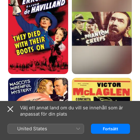
Their
Boots
On
One
Laughing
Frightened
at
Night
Life
Välj ett annat land om du vill se innehåll som är
anpassat för din plats
United States
Fortsätt