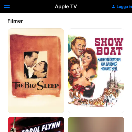
Apple TV
Logga in
Filmer
Utpressning
Show
Boat
They
The
Died
Phantom
With
Creeps