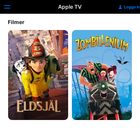
Apple TV
Logga in
Filmer
Eldsjäl
Zombillénium