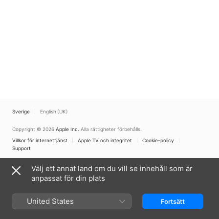
Sverige
English (UK)
Copyright © 2026
Apple Inc.
Alla rättigheter förbehålls.
Villkor för internettjänst
Apple TV och integritet
Cookie-policy
Support
Välj ett annat land om du vill se innehåll som är
anpassat för din plats
United States
Fortsätt