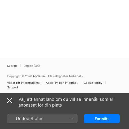
Sverige
English (UK)
Copyright © 2026
Apple Inc.
Alla rättigheter förbehålls.
Villkor för internettjänst
Apple TV och integritet
Cookie-policy
Support
Välj ett annat land om du vill se innehåll som är
anpassat för din plats
United States
Fortsätt