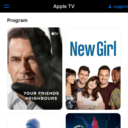
Apple TV
Logga in
Program
Your
New
Friends
Girl
&
Neighbours
The
Robot
Newsroom
Chicken